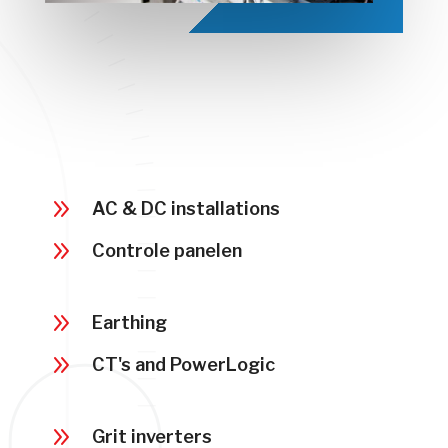
9
AC & DC installations
9
Controle panelen
9
Earthing
9
CT's and PowerLogic
9
Grit inverters